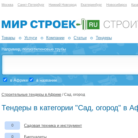
Москва
Санкт-Петербург
Нижний Новгород
Екатеринбург
Новосибирск
Каз
Товары
Услуги
Компании
Статьи
Тендеры
Например,
полиэтиленовые трубы
в Африке
в названии
Строительные тендеры в Африке
/ Сад, огород
Тендеры в категории "Сад, огород" в А
0
Садовая техника и инструмент
0
Биотуалеты