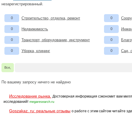
незарегистрированный.
0
Строительство, отделка, ремонт
0
Соору
0
Недвижимость
0
Инжен
0
Транспорт, оборудование, инструмент
0
Благо
0
Уборка, клининг
0
Сад, 
Все,
По вашему запросу ничего не найдено
Исследование рынка.
Достоверная информация сэкономит вам милл
исследований!
megaresearch.ru
Goszakaz. ru: реальные отзывы
о работе с этим сайтом читайте зде