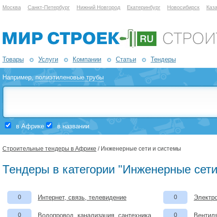
Москва
Санкт-Петербург
Нижний Новгород
Екатеринбург
Новосибирск
Каз
Товары
Услуги
Компании
Статьи
Тендеры
Например,
полиэтиленовые трубы
в Африке
в названии
Строительные тендеры в Африке
/ Инженерные сети и системы
Тендеры в категории "Инженерные сети
0
Интернет, связь, телевидение
0
Электро
0
Водопровод, канализация, сантехника
0
Вентил