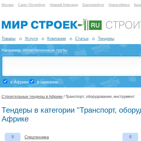
Москва
Санкт-Петербург
Нижний Новгород
Екатеринбург
Новосибирск
Каз
Товары
Услуги
Компании
Статьи
Тендеры
Например,
полиэтиленовые трубы
в Африке
в названии
Строительные тендеры в Африке
/ Транспорт, оборудование, инструмент
Тендеры в категории "Транспорт, обору
Африке
0
Спецтехника
0