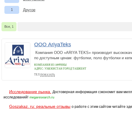
1
Другое
Все, 1
ООО AriyaTeks
Компания OOO «ARIYA TEKS» производит высококач
по доступным ценам: футболки, поло футболки и кеп
КОМПАНИЯ ИЗ АФРИКЫ
АДРЕС:
УЗБЕКИСТАН ГОРОД ТАШКЕНТ
ТЕЛ:
ПОКАЗАТЬ
+998-71-203-7676
Исследование рынка.
Достоверная информация сэкономит вам милл
исследований!
megaresearch.ru
Goszakaz. ru: реальные отзывы
о работе с этим сайтом читайте зде