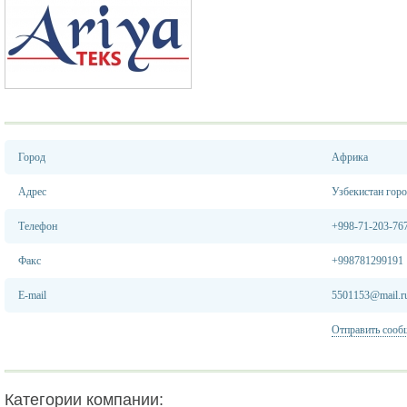
Город
Африка
Адрес
Узбекистан гор
Телефон
+998-71-203-76
Факс
+998781299191
E-mail
5501153@mail.r
Отправить сооб
Категории компании: