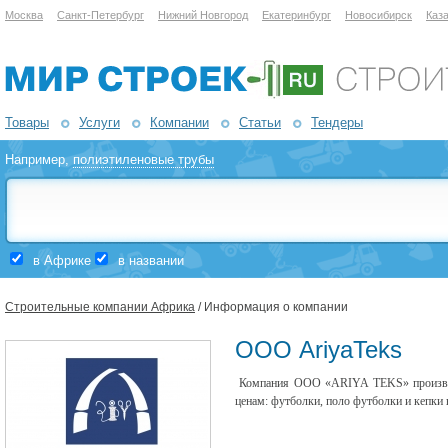
Москва
Санкт-Петербург
Нижний Новгород
Екатеринбург
Новосибирск
Каз
Товары
Услуги
Компании
Статьи
Тендеры
Например,
полиэтиленовые трубы
в Африке
в названии
Строительные компании Африка
/ Информация о компании
ООО AriyaTeks
Компания OOO «ARIYA TEKS» производ
ценам: футболки, поло футболки и кепки