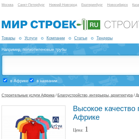
Москва
Санкт-Петербург
Нижний Новгород
Екатеринбург
Новосибирск
Каз
Товары
Услуги
Компании
Статьи
Тендеры
Например,
полиэтиленовые трубы
в Африке
в названии
Строительные услуги Африка
/
Благоустройство, интерьеры, архитектура
/
Д
Высокое качество 
Африке
1
Цена: