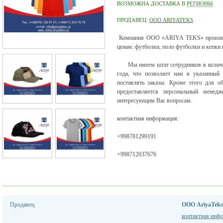
ВОЗМОЖНА ДОСТАВКА В
РЕГИОНЫ
ПРОДАВЕЦ:
ООО ARIYATEKS
Компания OOO «ARIYA TEKS» производ
ценам: футболки, поло футболки и кепки
Мы имеем штат сотрудников в количест
года, что позволяет нам в указанный
поставлять заказы. Кроме этого для о
предоставляется персональный менед
интересующим Вас вопросам.
контактная информация:
+998781299191
+998712037676
Продавец
ООО AriyaTeks
контактная инф