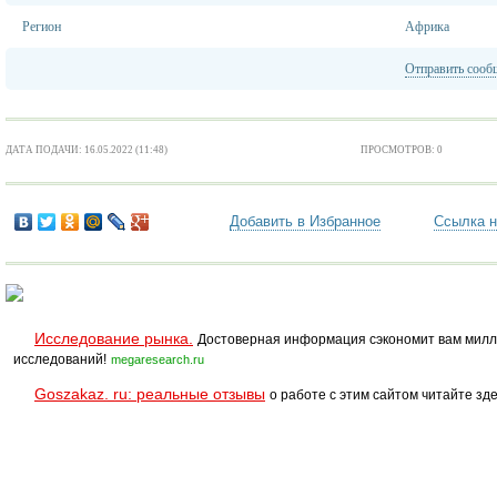
Регион
Африка
Отправить сооб
ДАТА ПОДАЧИ: 16.05.2022 (11:48)
ПРОСМОТРОВ: 0
Добавить в Избранное
Ссылка н
Исследование рынка.
Достоверная информация сэкономит вам милл
исследований!
megaresearch.ru
Goszakaz. ru: реальные отзывы
о работе с этим сайтом читайте зде